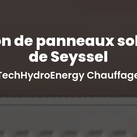
on de panneaux so
de Seyssel
TechHydroEnergy Chauffag