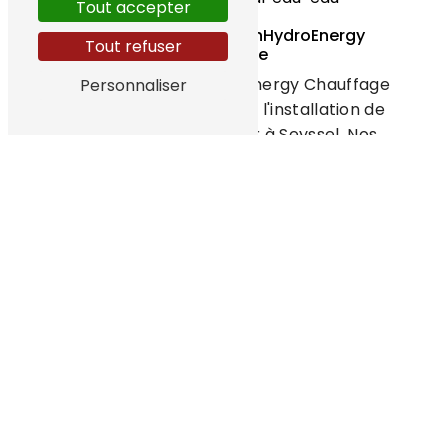
Tout accepter
L'installation par TechHydroEnergy
Tout refuser
Chauffage
L'équipe de TechHydroEnergy Chauffage
Personnaliser
vous accompagne dans l'installation de
votre pompe à chaleur à Seyssel. Nos
techniciens qualifiés interviennent avec
professionnalisme pour garantir un
fonctionnement optimal de votre système
de chauffage. Nous vous proposons
également un service après-vente réactif
pour répondre à toutes vos questions et
assurer la maintenance de votre installation.
Les étapes de l'installation
L'installation d'une pompe à chaleur
comprend plusieurs étapes :
Étude de faisabilité