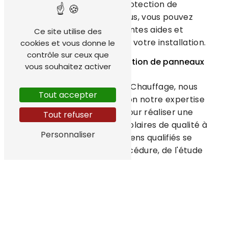
contribuant à la protection de
l'environnement. De plus, vous pouvez
bénéficier de différentes aides et
Ce site utilise des
subventions pour financer votre installation.
cookies et vous donne le
contrôle sur ceux que
Notre expertise en installation de panneaux
vous souhaitez activer
solaires
Chez TechHydroEnergy Chauffage, nous
Tout accepter
mettons à votre disposition notre expertise
et notre savoir-faire pour réaliser une
Tout refuser
installation de panneaux solaires de qualité à
Personnaliser
Anglefort. Nos techniciens qualifiés se
chargent de toute la procédure, de l'étude
de faisabilité à la pose des panneaux en
passant par les démarches administratives
nécessaires.
Des solutions sur mesure pour chaque projet
Nous proposons des solutions sur mesure