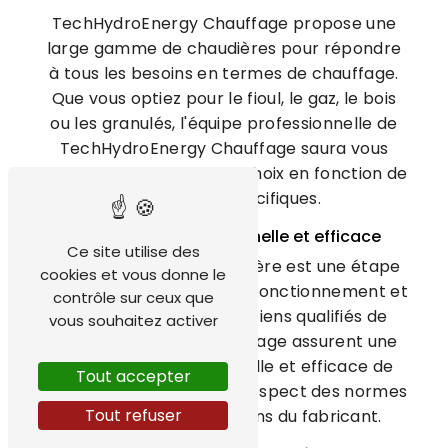
TechHydroEnergy Chauffage propose une
large gamme de chaudières pour répondre
à tous les besoins en termes de chauffage.
Que vous optiez pour le fioul, le gaz, le bois
ou les granulés, l'équipe professionnelle de
TechHydroEnergy Chauffage saura vous
conseiller sur le meilleur choix en fonction de
vos besoins spécifiques.
Installation professionnelle et efficace
Ce site utilise des
L'installation d'une chaudière est une étape
cookies et vous donne le
clé pour garantir son bon fonctionnement et
contrôle sur ceux que
sa longévité. Les techniciens qualifiés de
vous souhaitez activer
TechHydroEnergy Chauffage assurent une
installation professionnelle et efficace de
Tout accepter
votre chaudière, dans le respect des normes
Tout refuser
et des recommandations du fabricant.