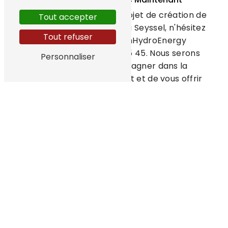
Pour concrétiser votre projet de création de
Tout accepter
salle de bain clé en main à Seyssel, n'hésitez
Tout refuser
pas à contacter TechHydroEnergy
Chauffage au 07 50 01 45 45. Nous serons
Personnaliser
ravis de vous accompagner dans la
réalisation de votre projet et de vous offrir
une salle de bain unique et personnalisée.
En savoir
Contactez-
plus
nous