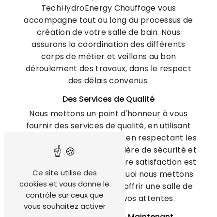
TechHydroEnergy Chauffage vous
accompagne tout au long du processus de
création de votre salle de bain. Nous
assurons la coordination des différents
corps de métier et veillons au bon
déroulement des travaux, dans le respect
des délais convenus.
Des Services de Qualité
Nous mettons un point d'honneur à vous
fournir des services de qualité, en utilisant
des matériaux durables et en respectant les
normes en vigueur en matière de sécurité et
d'installation sanitaire. Votre satisfaction est
Ce site utilise des
notre priorité, c'est pourquoi nous mettons
cookies et vous donne le
tout en œuvre pour vous offrir une salle de
contrôle sur ceux que
bain à la hauteur de vos attentes.
vous souhaitez activer
Contactez-nous dès Maintenant