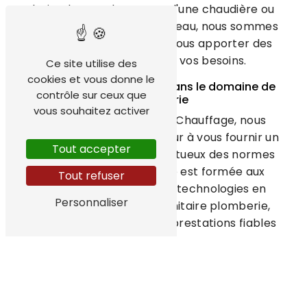
bains, le remplacement d'une chaudière ou
la réparation d'une fuite d'eau, nous sommes
à votre disposition pour vous apporter des
solutions adaptées à vos besoins.
Ce site utilise des
cookies et vous donne le
Une expertise reconnue dans le domaine de
contrôle sur ceux que
la plomberie
vous souhaitez activer
Chez TechHydroEnergy Chauffage, nous
mettons un point d'honneur à vous fournir un
Tout accepter
service de qualité, respectueux des normes
en vigueur. Notre équipe est formée aux
Tout refuser
dernières techniques et technologies en
Personnaliser
matière d'installation sanitaire plomberie,
afin de vous garantir des prestations fiables
et durables.
Un accompagnement personnalisé pour
tous vos projets
Nous vous accompagnons tout au long de