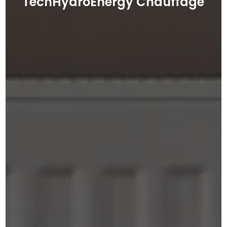
TechHydroEnergy Chauffage