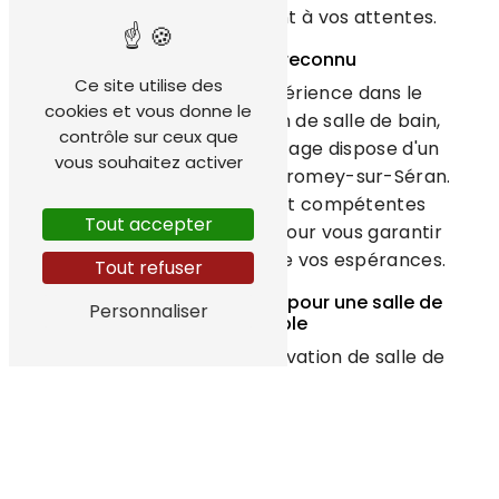
correspond parfaitement à vos attentes.
Un savoir-faire reconnu
Ce site utilise des
Avec des années d'expérience dans le
cookies et vous donne le
domaine de la rénovation de salle de bain,
contrôle sur ceux que
TechHydroEnergy Chauffage dispose d'un
vous souhaitez activer
savoir-faire reconnu à Valromey-sur-Séran.
Nos équipes qualifiées et compétentes
Tout accepter
mettent tout en œuvre pour vous garantir
un résultat à la hauteur de vos espérances.
Tout refuser
Des matériaux de qualité pour une salle de
Personnaliser
bain durable
Pour votre projet de rénovation de salle de
bain à Valromey-sur-Séran, nous utilisons
des matériaux de qualité afin de vous
garantir une installation durable et
résistante. Nous veillons à choisir des
produits adaptés à votre style et à