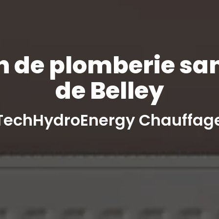
 de plomberie san
de Belley
TechHydroEnergy Chauffag