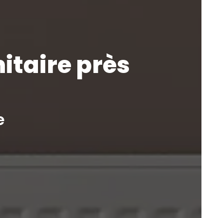
itaire près
e