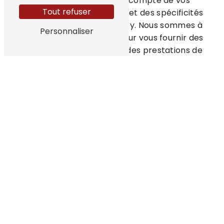
sur-mesure, en tenant compte de vos
Tout refuser
attentes, de votre budget et des spécificités
de votre habitation à Belley. Nous sommes à
Personnaliser
l'écoute de vos besoins pour vous fournir des
conseils personnalisés et des prestations de
qualité supérieure.
Une expertise reconnue en plomberie à Belley
Faire appel à TechHydroEnergy Chauffage,
c'est bénéficier de l'expertise d'une
entreprise de plomberie renommée à Belley.
Nos professionnels qualifiés possèdent les
compétences nécessaires pour réaliser vos
projets d'installation sanitaire plomberie
dans les règles de l'art. Nous mettons un
point d'honneur à intervenir rapidement et
efficacement, tout en garantissant un
résultat impeccable.