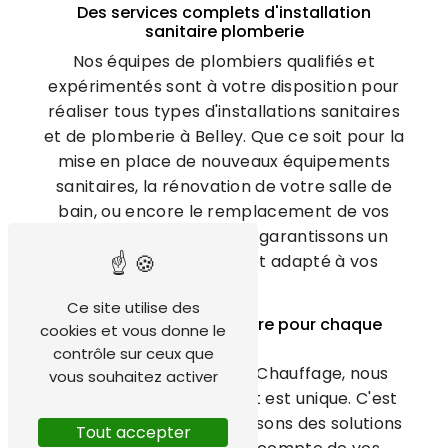
Des services complets d'installation
sanitaire plomberie
Nos équipes de plombiers qualifiés et
expérimentés sont à votre disposition pour
réaliser tous types d'installations sanitaires
et de plomberie à Belley. Que ce soit pour la
mise en place de nouveaux équipements
sanitaires, la rénovation de votre salle de
bain, ou encore le remplacement de vos
canalisations, nous vous garantissons un
service professionnel et adapté à vos
besoins.
Ce site utilise des
Des solutions sur-mesure pour chaque
cookies et vous donne le
projet
contrôle sur ceux que
Chez TechHydroEnergy Chauffage, nous
vous souhaitez activer
savons que chaque projet est unique. C'est
pourquoi nous vous proposons des solutions
Tout accepter