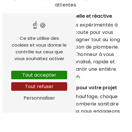
attentes.
Une équipe professionnelle et réactive
Notre équipe de plombiers expérimentés à
Artemare est à votre écoute pour vous
Ce site utilise des
conseiller et vous accompagner tout au long
cookies et vous donne le
de votre projet de rénovation de plomberie.
contrôle sur ceux que
Nous mettons un point d'honneur à vous
vous souhaitez activer
fournir un service personnalisé, rapide et
efficace, afin de vous garantir une entière
Tout accepter
satisfaction.
Tout refuser
Des solutions sur mesure pour votre projet
Chez TechHydroEnergy Chauffage, chaque
Personnaliser
projet de rénovation de plomberie sanitaire
à Artemare est unique. Nous nous engageons
à vous proposer des solutions sur mesure,
adaptées à vos besoins et à votre budget.