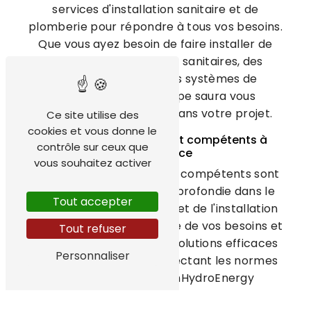
services d'installation sanitaire et de
plomberie pour répondre à tous vos besoins.
Que vous ayez besoin de faire installer de
nouveaux équipements sanitaires, des
conduites d'eau ou des systèmes de
chauffage, notre équipe saura vous
accompagner de A à Z dans votre projet.
Ce site utilise des
cookies et vous donne le
Des plombiers experts et compétents à
contrôle sur ceux que
votre service
vous souhaitez activer
Nos plombiers certifiés et compétents sont
dotés d'une expertise approfondie dans le
Tout accepter
domaine de la plomberie et de l'installation
sanitaire. Ils sont à l'écoute de vos besoins et
Tout refuser
sauront vous fournir des solutions efficaces
Personnaliser
et durables, tout en respectant les normes
en vigueur. Chez TechHydroEnergy
Chauffage, la satisfaction du client est notre