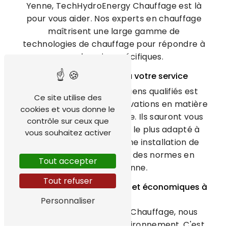
Yenne, TechHydroEnergy Chauffage est là
pour vous aider. Nos experts en chauffage
maîtrisent une large gamme de
technologies de chauffage pour répondre à
vos besoins spécifiques.
Une équipe qualifiée à votre service
Notre équipe de techniciens qualifiés est
Ce site utilise des
formée aux dernières innovations en matière
cookies et vous donne le
d'installation de chauffage. Ils sauront vous
contrôle sur ceux que
conseiller sur le système le plus adapté à
vous souhaitez activer
vos besoins et assurer une installation de
qualité, dans le respect des normes en
Tout accepter
vigueur à Yenne.
Tout refuser
Des solutions écologiques et économiques à
Yenne
Personnaliser
Chez TechHydroEnergy Chauffage, nous
sommes soucieux de l'environnement. C'est